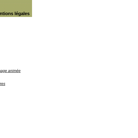
ntions légales
image animée
res