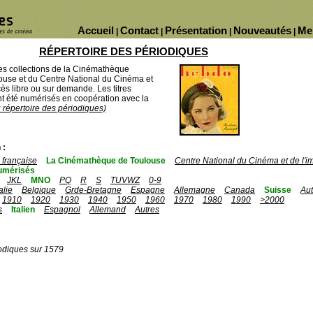
Accueil
Contact
Présentation
Nouveautés
Me
|
|
|
|
RÉPERTOIRE DES PÉRIODIQUES
des collections de la Cinémathèque
ouse et du Centre National du Cinéma et
ès libre ou sur demande. Les titres
 été numérisés en coopération avec la
u répertoire des périodiques)
 :
française
La Cinémathèque de Toulouse
Centre National du Cinéma et de l'
umérisés
JKL
MNO
PQ
R
S
TUVWZ
0-9
talie
Belgique
Grde-Bretagne
Espagne
Allemagne
Canada
Suisse
Aut
1910
1920
1930
1940
1950
1960
1970
1980
1990
>2000
s
Italien
Espagnol
Allemand
Autres
odiques sur 1579