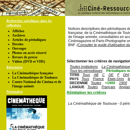
Recherches spécifiques dans les
collections
Notices descriptives des périodiques 
Affiches
française, de la Cinémathèque de Toul
Archives
de l'image animée, consultables en acc
Articles de périodiques
Cinémagazine et Paris-Photographe ont
Dessins
BNF.
(Consulter le guide d'utilisation d
Ouvrages
Photos en accés réservé
Revues de presse
Sélectionner les critères de navigation
Vidéos (DVD et VHS)
Toutes institutions
La Cinémathèque 
Répertoires
Tous les périodiques
Périodiques n
La Cinémathèque française
TITRE
Tous
AB
C
DE
F
GHI
La Cinémathèque de Toulouse
PAYS
Tous
France
Etats-Unis
I
Centre National du Cinéma et de
DECENNIE
Toutes
<1900
1900
l'image animée
LANGUE
Toutes
Français
Anglai
Partenaires
Réinitialiser les critères
La Cinémathèque de Toulouse - 0 péri