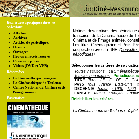
Recherches spécifiques dans les
collections
Notices descriptives des périodique
Affiches
française, de la Cinémathèque de To
Archives
Cinéma et de l'image animée, consul
Articles de périodiques
Les titres Cinémagazine et Paris-Ph
Dessins
coopération avec la BNF.
(Consulter 
Ouvrages
périodiques)
Photos en accés réservé
Revues de presse
Sélectionner les critères de navigation
Vidéos (DVD et VHS)
Toutes institutions
La Cinémathèque 
Répertoires
Tous les périodiques
Périodiques n
La Cinémathèque française
TITRE
Tous
AB
C
DE
F
GHI
La Cinémathèque de Toulouse
PAYS
Tous
France
Etats-Unis
I
Centre National du Cinéma et de
DECENNIE
Toutes
<1900
1900
l'image animée
LANGUE
Toutes
Français
Anglai
Partenaires
Réinitialiser les critères
La Cinémathèque de Toulouse - 0 péri