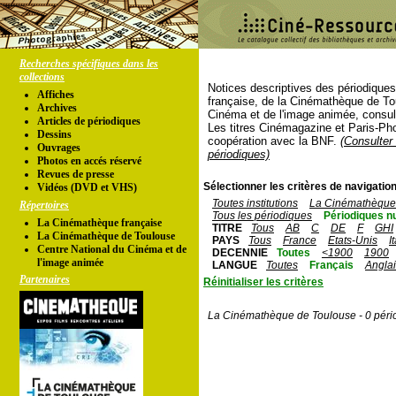
Recherches spécifiques dans les
collections
Notices descriptives des périodique
Affiches
française, de la Cinémathèque de To
Archives
Cinéma et de l'image animée, consul
Articles de périodiques
Les titres Cinémagazine et Paris-Ph
Dessins
coopération avec la BNF.
(Consulter 
Ouvrages
périodiques)
Photos en accés réservé
Revues de presse
Sélectionner les critères de navigation
Vidéos (DVD et VHS)
Toutes institutions
La Cinémathèque 
Répertoires
Tous les périodiques
Périodiques n
La Cinémathèque française
TITRE
Tous
AB
C
DE
F
GHI
La Cinémathèque de Toulouse
PAYS
Tous
France
Etats-Unis
I
Centre National du Cinéma et de
DECENNIE
Toutes
<1900
1900
l'image animée
LANGUE
Toutes
Français
Angla
Partenaires
Réinitialiser les critères
La Cinémathèque de Toulouse - 0 péri