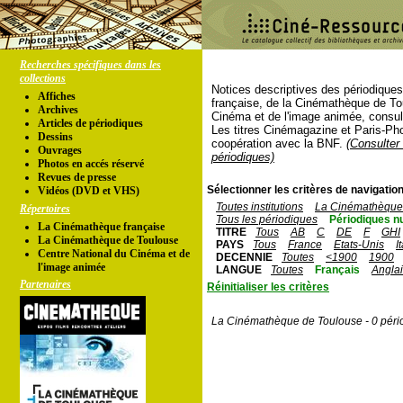
Recherches spécifiques dans les
collections
Notices descriptives des périodique
Affiches
française, de la Cinémathèque de To
Archives
Cinéma et de l'image animée, consul
Articles de périodiques
Les titres Cinémagazine et Paris-Ph
Dessins
coopération avec la BNF.
(Consulter 
Ouvrages
périodiques)
Photos en accés réservé
Revues de presse
Sélectionner les critères de navigation
Vidéos (DVD et VHS)
Toutes institutions
La Cinémathèque 
Répertoires
Tous les périodiques
Périodiques n
La Cinémathèque française
TITRE
Tous
AB
C
DE
F
GHI
La Cinémathèque de Toulouse
PAYS
Tous
France
Etats-Unis
I
Centre National du Cinéma et de
DECENNIE
Toutes
<1900
1900
l'image animée
LANGUE
Toutes
Français
Angla
Partenaires
Réinitialiser les critères
La Cinémathèque de Toulouse - 0 péri