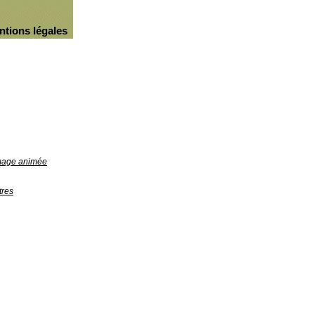
ntions légales
image animée
tres