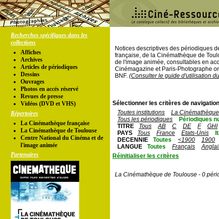
Recherches spécifiques dans les
collections
Notices descriptives des périodiques 
Affiches
française, de la Cinémathèque de Toul
Archives
de l'image animée, consultables en acc
Articles de périodiques
Cinémagazine et Paris-Photographe ont
Dessins
BNF.
(Consulter le guide d'utilisation d
Ouvrages
Photos en accés réservé
Revues de presse
Sélectionner les critères de navigation
Vidéos (DVD et VHS)
Toutes institutions
La Cinémathèque 
Répertoires
Tous les périodiques
Périodiques n
La Cinémathèque française
TITRE
Tous
AB
C
DE
F
GHI
La Cinémathèque de Toulouse
PAYS
Tous
France
Etats-Unis
I
Centre National du Cinéma et de
DECENNIE
Toutes
<1900
1900
l'image animée
LANGUE
Toutes
Français
Anglai
Partenaires
Réinitialiser les critères
La Cinémathèque de Toulouse - 0 péri