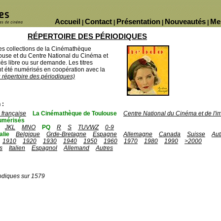
Accueil
Contact
Présentation
Nouveautés
Me
|
|
|
|
RÉPERTOIRE DES PÉRIODIQUES
des collections de la Cinémathèque
ouse et du Centre National du Cinéma et
ès libre ou sur demande. Les titres
 été numérisés en coopération avec la
u répertoire des périodiques)
 :
française
La Cinémathèque de Toulouse
Centre National du Cinéma et de l'
umérisés
JKL
MNO
PQ
R
S
TUVWZ
0-9
talie
Belgique
Grde-Bretagne
Espagne
Allemagne
Canada
Suisse
Aut
1910
1920
1930
1940
1950
1960
1970
1980
1990
>2000
s
Italien
Espagnol
Allemand
Autres
odiques sur 1579