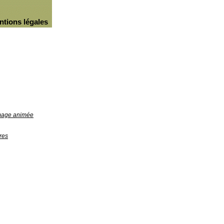
ntions légales
image animée
res