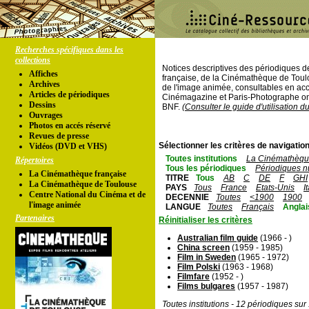
Recherches spécifiques dans les
collections
Notices descriptives des périodiques 
Affiches
française, de la Cinémathèque de Toul
Archives
de l'image animée, consultables en acc
Articles de périodiques
Cinémagazine et Paris-Photographe ont
Dessins
BNF.
(Consulter le guide d'utilisation d
Ouvrages
Photos en accés réservé
Revues de presse
Sélectionner les critères de navigation
Vidéos (DVD et VHS)
Toutes institutions
La Cinémathèque
Répertoires
Tous les périodiques
Périodiques n
La Cinémathèque française
TITRE
Tous
AB
C
DE
F
GHI
La Cinémathèque de Toulouse
PAYS
Tous
France
Etats-Unis
I
Centre National du Cinéma et de
DECENNIE
Toutes
<1900
1900
l'image animée
LANGUE
Toutes
Français
Anglai
Partenaires
Réinitialiser les critères
Australian film guide
(1966 - )
China screen
(1959 - 1985)
Film in Sweden
(1965 - 1972)
Film Polski
(1963 - 1968)
Filmfare
(1952 - )
Films bulgares
(1957 - 1987)
Toutes institutions - 12 périodiques su