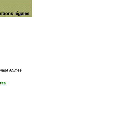
ntions légales
'image animée
res