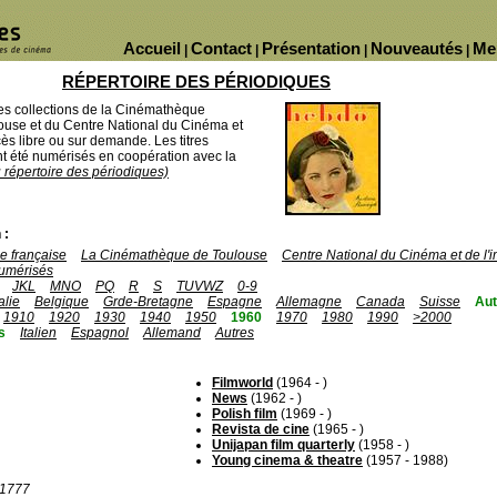
Accueil
Contact
Présentation
Nouveautés
Me
|
|
|
|
RÉPERTOIRE DES PÉRIODIQUES
des collections de la Cinémathèque
ouse et du Centre National du Cinéma et
ès libre ou sur demande. Les titres
 été numérisés en coopération avec la
u répertoire des périodiques)
 :
 française
La Cinémathèque de Toulouse
Centre National du Cinéma et de l
umérisés
JKL
MNO
PQ
R
S
TUVWZ
0-9
talie
Belgique
Grde-Bretagne
Espagne
Allemagne
Canada
Suisse
Aut
1910
1920
1930
1940
1950
1960
1970
1980
1990
>2000
s
Italien
Espagnol
Allemand
Autres
Filmworld
(1964 - )
News
(1962 - )
Polish film
(1969 - )
Revista de cine
(1965 - )
Unijapan film quarterly
(1958 - )
Young cinema & theatre
(1957 - 1988)
r 1777