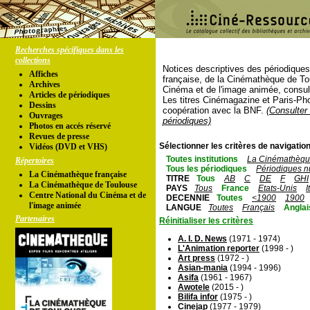
Recherches spécifiques dans les
collections
Notices descriptives des périodique
Affiches
française, de la Cinémathèque de To
Archives
Cinéma et de l'image animée, consul
Articles de périodiques
Les titres Cinémagazine et Paris-Ph
Dessins
coopération avec la BNF.
(Consulter 
Ouvrages
périodiques)
Photos en accés réservé
Revues de presse
Sélectionner les critères de navigation
Vidéos (DVD et VHS)
Toutes institutions
La Cinémathèque
Répertoires
Tous les périodiques
Périodiques n
La Cinémathèque française
TITRE
Tous
AB
C
DE
F
GHI
La Cinémathèque de Toulouse
PAYS
Tous
France
Etats-Unis
I
Centre National du Cinéma et de
DECENNIE
Toutes
<1900
1900
l'image animée
LANGUE
Toutes
Français
Anglai
Partenaires
Réinitialiser les critères
A. I. D. News
(1971 - 1974)
L'Animation reporter
(1998 - )
Art press
(1972 - )
Asian-mania
(1994 - 1996)
Asifa
(1961 - 1967)
Awotele
(2015 - )
Bilifa infor
(1975 - )
Cinejap
(1977 - 1979)