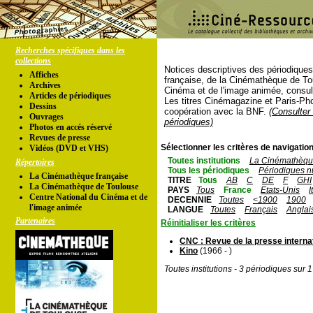
Recherches spécifiques dans les
collections
Notices descriptives des périodique
Affiches
française, de la Cinémathèque de To
Archives
Cinéma et de l'image animée, consul
Articles de périodiques
Les titres Cinémagazine et Paris-Ph
Dessins
coopération avec la BNF.
(Consulter 
Ouvrages
périodiques)
Photos en accés réservé
Revues de presse
Sélectionner les critères de navigation
Vidéos (DVD et VHS)
Toutes institutions
La Cinémathèque
Répertoires
Tous les périodiques
Périodiques n
La Cinémathèque française
TITRE
Tous
AB
C
DE
F
GHI
La Cinémathèque de Toulouse
PAYS
Tous
France
Etats-Unis
I
Centre National du Cinéma et de
DECENNIE
Toutes
<1900
1900
l'image animée
LANGUE
Toutes
Français
Anglai
Partenaires
Réinitialiser les critères
CNC : Revue de la presse interna
Kino
(1966 - )
Toutes institutions - 3 périodiques sur 