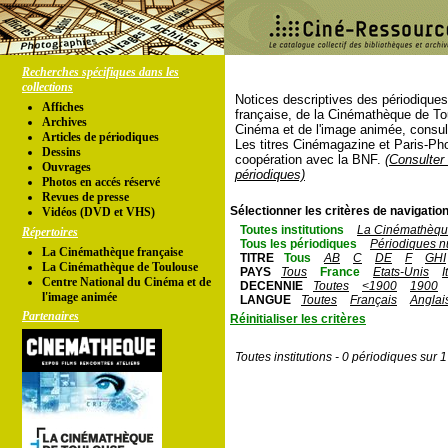
Recherches spécifiques dans les
collections
Notices descriptives des périodique
Affiches
française, de la Cinémathèque de To
Archives
Cinéma et de l'image animée, consul
Articles de périodiques
Les titres Cinémagazine et Paris-Ph
Dessins
coopération avec la BNF.
(Consulter 
Ouvrages
périodiques)
Photos en accés réservé
Revues de presse
Sélectionner les critères de navigation
Vidéos (DVD et VHS)
Toutes institutions
La Cinémathèque
Répertoires
Tous les périodiques
Périodiques n
La Cinémathèque française
TITRE
Tous
AB
C
DE
F
GHI
La Cinémathèque de Toulouse
PAYS
Tous
France
Etats-Unis
I
Centre National du Cinéma et de
DECENNIE
Toutes
<1900
1900
l'image animée
LANGUE
Toutes
Français
Anglai
Partenaires
Réinitialiser les critères
Toutes institutions - 0 périodiques sur 