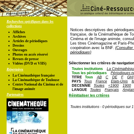
Recherches spécifiques dans les
collections
Notices descriptives des périodique
Affiches
française, de la Cinémathèque de To
Archives
Cinéma et de l'image animée, consul
Articles de périodiques
Les titres Cinémagazine et Paris-Ph
Dessins
coopération avec la BNF.
(Consulter 
Ouvrages
périodiques)
Photos en accés réservé
Revues de presse
Sélectionner les critères de navigation
Vidéos (DVD et VHS)
Toutes institutions
La Cinémathèque
Répertoires
Tous les périodiques
Périodiques n
La Cinémathèque française
TITRE
Tous
AB
C
DE
F
GHI
La Cinémathèque de Toulouse
PAYS
Tous
France
Etats-Unis
I
Centre National du Cinéma et de
DECENNIE
Toutes
<1900
1900
l'image animée
LANGUE
Toutes
Français
Anglai
Partenaires
Réinitialiser les critères
Toutes institutions - 0 périodiques sur 