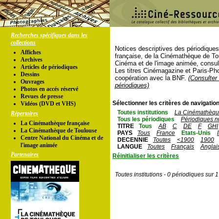
Recherches spécifiques dans les
collections
Notices descriptives des périodique
Affiches
française, de la Cinémathèque de To
Archives
Cinéma et de l'image animée, consul
Articles de périodiques
Les titres Cinémagazine et Paris-Ph
Dessins
coopération avec la BNF.
(Consulter 
Ouvrages
périodiques)
Photos en accés réservé
Revues de presse
Sélectionner les critères de navigation
Vidéos (DVD et VHS)
Toutes institutions
La Cinémathèque
Répertoires
Tous les périodiques
Périodiques n
La Cinémathèque française
TITRE
Tous
AB
C
DE
F
GHI
La Cinémathèque de Toulouse
PAYS
Tous
France
Etats-Unis
Centre National du Cinéma et de
DECENNIE
Toutes
<1900
1900
l'image animée
LANGUE
Toutes
Français
Anglai
Partenaires
Réinitialiser les critères
Toutes institutions - 0 périodiques sur 