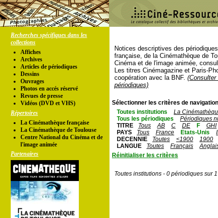
Recherches spécifiques dans les
collections
Notices descriptives des périodique
Affiches
française, de la Cinémathèque de To
Archives
Cinéma et de l'image animée, consul
Articles de périodiques
Les titres Cinémagazine et Paris-Ph
Dessins
coopération avec la BNF.
(Consulter 
Ouvrages
périodiques)
Photos en accés réservé
Revues de presse
Sélectionner les critères de navigation
Vidéos (DVD et VHS)
Toutes institutions
La Cinémathèque
Répertoires
Tous les périodiques
Périodiques n
La Cinémathèque française
TITRE
Tous
AB
C
DE
F
GHI
La Cinémathèque de Toulouse
PAYS
Tous
France
Etats-Unis
Centre National du Cinéma et de
DECENNIE
Toutes
<1900
1900
l'image animée
LANGUE
Toutes
Français
Anglai
Partenaires
Réinitialiser les critères
Toutes institutions - 0 périodiques sur 