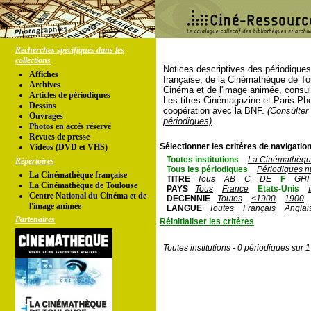
Recherches spécifiques dans les
collections
Notices descriptives des périodique
Affiches
française, de la Cinémathèque de To
Archives
Cinéma et de l'image animée, consul
Articles de périodiques
Les titres Cinémagazine et Paris-Ph
Dessins
coopération avec la BNF.
(Consulter 
Ouvrages
périodiques)
Photos en accés réservé
Revues de presse
Sélectionner les critères de navigation
Vidéos (DVD et VHS)
Toutes institutions
La Cinémathèque
Répertoires
Tous les périodiques
Périodiques n
La Cinémathèque française
TITRE
Tous
AB
C
DE
F
GHI
La Cinémathèque de Toulouse
PAYS
Tous
France
Etats-Unis
Centre National du Cinéma et de
DECENNIE
Toutes
<1900
1900
l'image animée
LANGUE
Toutes
Français
Anglai
Partenaires
Réinitialiser les critères
Toutes institutions - 0 périodiques sur 