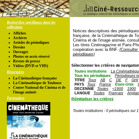
Recherches spécifiques dans les
collections
Notices descriptives des périodique
Affiches
française, de la Cinémathèque de To
Archives
Cinéma et de l'image animée, consul
Articles de périodiques
Les titres Cinémagazine et Paris-Ph
Dessins
coopération avec la BNF.
(Consulter 
Ouvrages
périodiques)
Photos en accés réservé
Revues de presse
Sélectionner les critères de navigation
Vidéos (DVD et VHS)
Toutes institutions
La Cinémathèque
Répertoires
Tous les périodiques
Périodiques n
La Cinémathèque française
TITRE
Tous
AB
C
DE
F
GHI
La Cinémathèque de Toulouse
PAYS
Tous
France
Etats-Unis
Centre National du Cinéma et de
DECENNIE
Toutes
<1900
1900
l'image animée
LANGUE
Toutes
Français
Anglai
Partenaires
Réinitialiser les critères
Toutes institutions - 0 périodiques sur 