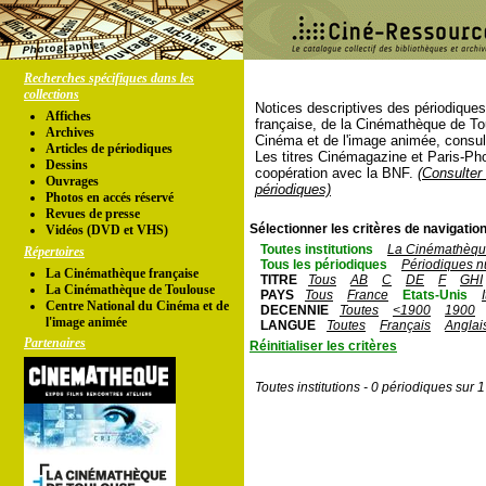
Recherches spécifiques dans les
collections
Notices descriptives des périodique
Affiches
française, de la Cinémathèque de To
Archives
Cinéma et de l'image animée, consul
Articles de périodiques
Les titres Cinémagazine et Paris-Ph
Dessins
coopération avec la BNF.
(Consulter 
Ouvrages
périodiques)
Photos en accés réservé
Revues de presse
Sélectionner les critères de navigation
Vidéos (DVD et VHS)
Toutes institutions
La Cinémathèque
Répertoires
Tous les périodiques
Périodiques n
La Cinémathèque française
TITRE
Tous
AB
C
DE
F
GHI
La Cinémathèque de Toulouse
PAYS
Tous
France
Etats-Unis
Centre National du Cinéma et de
DECENNIE
Toutes
<1900
1900
l'image animée
LANGUE
Toutes
Français
Anglai
Partenaires
Réinitialiser les critères
Toutes institutions - 0 périodiques sur 