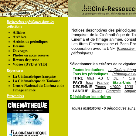
Recherches spécifiques dans les
collections
Notices descriptives des périodique
Affiches
française, de la Cinémathèque de To
Archives
Cinéma et de l'image animée, consul
Articles de périodiques
Les titres Cinémagazine et Paris-Ph
Dessins
coopération avec la BNF.
(Consulter 
Ouvrages
périodiques)
Photos en accés réservé
Revues de presse
Sélectionner les critères de navigation
Vidéos (DVD et VHS)
Toutes institutions
La Cinémathèque
Répertoires
Tous les périodiques
Périodiques n
La Cinémathèque française
TITRE
Tous
AB
C
DE
F
GHI
La Cinémathèque de Toulouse
PAYS
Tous
France
Etats-Unis
Centre National du Cinéma et de
DECENNIE
Toutes
<1900
1900
l'image animée
LANGUE
Toutes
Français
Anglai
Partenaires
Réinitialiser les critères
Toutes institutions - 0 périodiques sur 