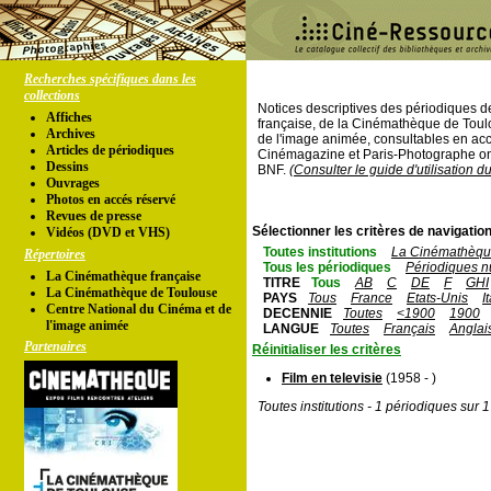
Recherches spécifiques dans les
collections
Notices descriptives des périodiques 
Affiches
française, de la Cinémathèque de Toul
Archives
de l'image animée, consultables en acc
Articles de périodiques
Cinémagazine et Paris-Photographe ont
Dessins
BNF.
(Consulter le guide d'utilisation d
Ouvrages
Photos en accés réservé
Revues de presse
Sélectionner les critères de navigation
Vidéos (DVD et VHS)
Toutes institutions
La Cinémathèque
Répertoires
Tous les périodiques
Périodiques n
La Cinémathèque française
TITRE
Tous
AB
C
DE
F
GHI
La Cinémathèque de Toulouse
PAYS
Tous
France
Etats-Unis
I
Centre National du Cinéma et de
DECENNIE
Toutes
<1900
1900
l'image animée
LANGUE
Toutes
Français
Anglai
Partenaires
Réinitialiser les critères
Film en televisie
(1958 - )
Toutes institutions - 1 périodiques sur 