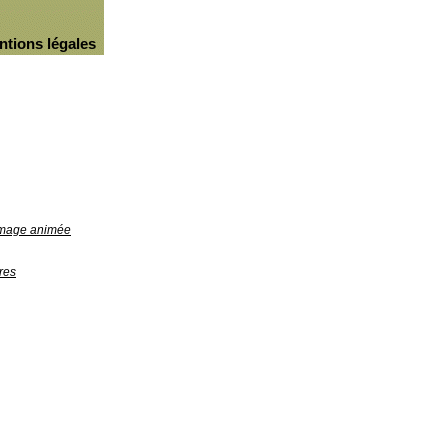
ntions légales
'image animée
res