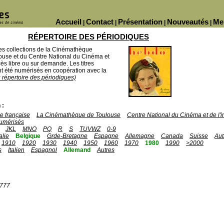
Accueil
Contact
Présentation
Nouveautés
Me
|
|
|
|
RÉPERTOIRE DES PÉRIODIQUES
des collections de la Cinémathèque
ouse et du Centre National du Cinéma et
ès libre ou sur demande. Les titres
 été numérisés en coopération avec la
u répertoire des périodiques)
 :
 française
La Cinémathèque de Toulouse
Centre National du Cinéma et de l
umérisés
JKL
MNO
PQ
R
S
TUVWZ
0-9
talie
Belgique
Grde-Bretagne
Espagne
Allemagne
Canada
Suisse
Aut
1910
1920
1930
1940
1950
1960
1970
1980
1990
>2000
s
Italien
Espagnol
Allemand
Autres
1777