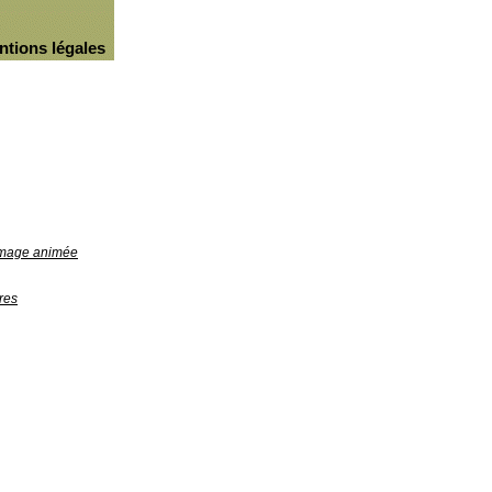
ntions légales
'image animée
res