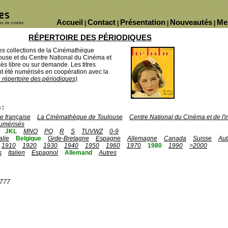
Accueil
Contact
Présentation
Nouveautés
Me
|
|
|
|
RÉPERTOIRE DES PÉRIODIQUES
des collections de la Cinémathèque
ouse et du Centre National du Cinéma et
ès libre ou sur demande. Les titres
 été numérisés en coopération avec la
u répertoire des périodiques)
 :
 française
La Cinémathèque de Toulouse
Centre National du Cinéma et de l
umérisés
JKL
MNO
PQ
R
S
TUVWZ
0-9
talie
Belgique
Grde-Bretagne
Espagne
Allemagne
Canada
Suisse
Aut
1910
1920
1930
1940
1950
1960
1970
1980
1990
>2000
s
Italien
Espagnol
Allemand
Autres
1777