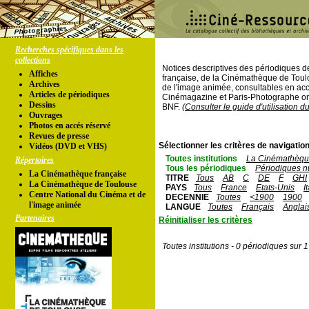
Recherches spécifiques dans les
collections
Notices descriptives des périodiques 
Affiches
française, de la Cinémathèque de Toul
Archives
de l'image animée, consultables en acc
Articles de périodiques
Cinémagazine et Paris-Photographe ont
Dessins
BNF.
(Consulter le guide d'utilisation d
Ouvrages
Photos en accés réservé
Revues de presse
Sélectionner les critères de navigation
Vidéos (DVD et VHS)
Toutes institutions
La Cinémathèque
Répertoires
Tous les périodiques
Périodiques n
La Cinémathèque française
TITRE
Tous
AB
C
DE
F
GHI
La Cinémathèque de Toulouse
PAYS
Tous
France
Etats-Unis
I
Centre National du Cinéma et de
DECENNIE
Toutes
<1900
1900
l'image animée
LANGUE
Toutes
Français
Anglai
Partenaires
Réinitialiser les critères
Toutes institutions - 0 périodiques sur 