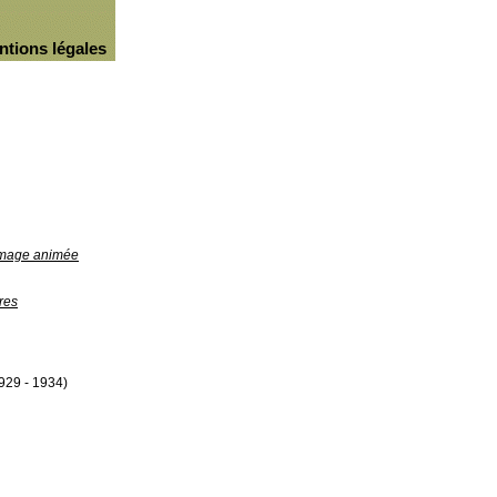
ntions légales
'image animée
res
929 - 1934)