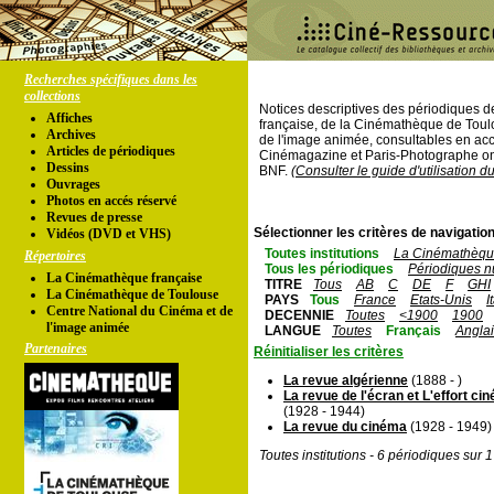
Recherches spécifiques dans les
collections
Notices descriptives des périodiques 
Affiches
française, de la Cinémathèque de Toul
Archives
de l'image animée, consultables en acc
Articles de périodiques
Cinémagazine et Paris-Photographe ont
Dessins
BNF.
(Consulter le guide d'utilisation d
Ouvrages
Photos en accés réservé
Revues de presse
Sélectionner les critères de navigation
Vidéos (DVD et VHS)
Toutes institutions
La Cinémathèque
Répertoires
Tous les périodiques
Périodiques n
La Cinémathèque française
TITRE
Tous
AB
C
DE
F
GHI
La Cinémathèque de Toulouse
PAYS
Tous
France
Etats-Unis
I
Centre National du Cinéma et de
DECENNIE
Toutes
<1900
1900
l'image animée
LANGUE
Toutes
Français
Angla
Partenaires
Réinitialiser les critères
La revue algérienne
(1888 - )
La revue de l'écran et L'effort c
(1928 - 1944)
La revue du cinéma
(1928 - 1949)
Toutes institutions - 6 périodiques sur 