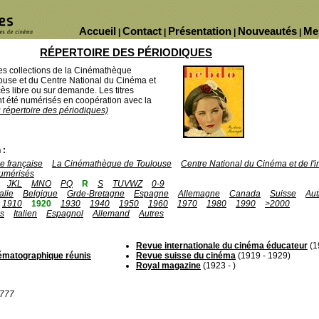
Accueil
Contact
Présentation
Nouveautés
Me
|
|
|
|
RÉPERTOIRE DES PÉRIODIQUES
des collections de la Cinémathèque
ouse et du Centre National du Cinéma et
ès libre ou sur demande. Les titres
 été numérisés en coopération avec la
u répertoire des périodiques)
 :
 française
La Cinémathèque de Toulouse
Centre National du Cinéma et de l
umérisés
JKL
MNO
PQ
R
S
TUVWZ
0-9
talie
Belgique
Grde-Bretagne
Espagne
Allemagne
Canada
Suisse
Aut
1910
1920
1930
1940
1950
1960
1970
1980
1990
>2000
is
Italien
Espagnol
Allemand
Autres
Revue internationale du cinéma éducateur
(1
inématographique réunis
Revue suisse du cinéma
(1919 - 1929)
Royal magazine
(1923 - )
1777