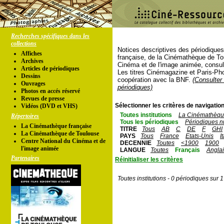
Recherches spécifiques dans les
collections
Notices descriptives des périodique
Affiches
française, de la Cinémathèque de To
Archives
Cinéma et de l'image animée, consul
Articles de périodiques
Les titres Cinémagazine et Paris-Ph
Dessins
coopération avec la BNF.
(Consulter 
Ouvrages
périodiques)
Photos en accés réservé
Revues de presse
Sélectionner les critères de navigation
Vidéos (DVD et VHS)
Toutes institutions
La Cinémathèque
Répertoires
Tous les périodiques
Périodiques n
La Cinémathèque française
TITRE
Tous
AB
C
DE
F
GHI
La Cinémathèque de Toulouse
PAYS
Tous
France
Etats-Unis
I
Centre National du Cinéma et de
DECENNIE
Toutes
<1900
1900
l'image animée
LANGUE
Toutes
Français
Angla
Partenaires
Réinitialiser les critères
Toutes institutions - 0 périodiques sur 