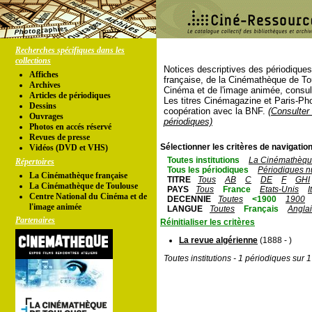
Recherches spécifiques dans les
collections
Notices descriptives des périodique
Affiches
française, de la Cinémathèque de To
Archives
Cinéma et de l'image animée, consul
Articles de périodiques
Les titres Cinémagazine et Paris-Ph
Dessins
coopération avec la BNF.
(Consulter 
Ouvrages
périodiques)
Photos en accés réservé
Revues de presse
Sélectionner les critères de navigation
Vidéos (DVD et VHS)
Toutes institutions
La Cinémathèque
Répertoires
Tous les périodiques
Périodiques n
La Cinémathèque française
TITRE
Tous
AB
C
DE
F
GHI
La Cinémathèque de Toulouse
PAYS
Tous
France
Etats-Unis
I
Centre National du Cinéma et de
DECENNIE
Toutes
<1900
1900
l'image animée
LANGUE
Toutes
Français
Angla
Partenaires
Réinitialiser les critères
La revue algérienne
(1888 - )
Toutes institutions - 1 périodiques sur 