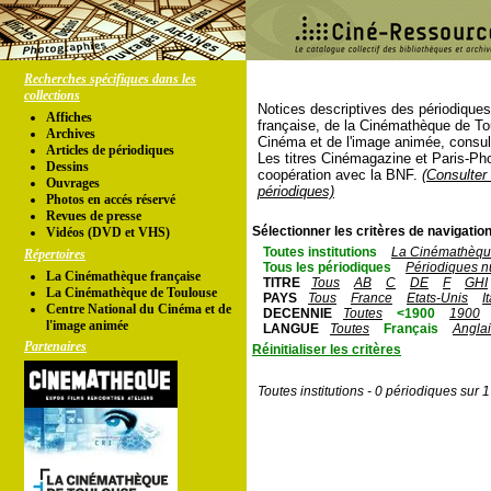
Recherches spécifiques dans les
collections
Notices descriptives des périodique
Affiches
française, de la Cinémathèque de To
Archives
Cinéma et de l'image animée, consul
Articles de périodiques
Les titres Cinémagazine et Paris-Ph
Dessins
coopération avec la BNF.
(Consulter 
Ouvrages
périodiques)
Photos en accés réservé
Revues de presse
Sélectionner les critères de navigation
Vidéos (DVD et VHS)
Toutes institutions
La Cinémathèque
Répertoires
Tous les périodiques
Périodiques n
La Cinémathèque française
TITRE
Tous
AB
C
DE
F
GHI
La Cinémathèque de Toulouse
PAYS
Tous
France
Etats-Unis
I
Centre National du Cinéma et de
DECENNIE
Toutes
<1900
1900
l'image animée
LANGUE
Toutes
Français
Angla
Partenaires
Réinitialiser les critères
Toutes institutions - 0 périodiques sur 