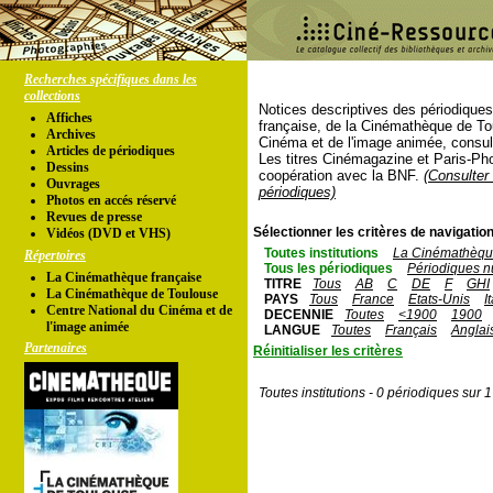
Recherches spécifiques dans les
collections
Notices descriptives des périodique
Affiches
française, de la Cinémathèque de To
Archives
Cinéma et de l'image animée, consul
Articles de périodiques
Les titres Cinémagazine et Paris-Ph
Dessins
coopération avec la BNF.
(Consulter 
Ouvrages
périodiques)
Photos en accés réservé
Revues de presse
Sélectionner les critères de navigation
Vidéos (DVD et VHS)
Toutes institutions
La Cinémathèque
Répertoires
Tous les périodiques
Périodiques n
La Cinémathèque française
TITRE
Tous
AB
C
DE
F
GHI
La Cinémathèque de Toulouse
PAYS
Tous
France
Etats-Unis
I
Centre National du Cinéma et de
DECENNIE
Toutes
<1900
1900
l'image animée
LANGUE
Toutes
Français
Anglai
Partenaires
Réinitialiser les critères
Toutes institutions - 0 périodiques sur 