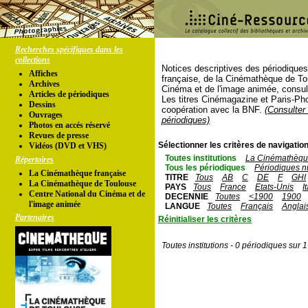
Recherches spécifiques dans les
collections
Notices descriptives des périodique
Affiches
française, de la Cinémathèque de To
Archives
Cinéma et de l'image animée, consul
Articles de périodiques
Les titres Cinémagazine et Paris-Ph
Dessins
coopération avec la BNF.
(Consulter 
Ouvrages
périodiques)
Photos en accés réservé
Revues de presse
Sélectionner les critères de navigation
Vidéos (DVD et VHS)
Toutes institutions
La Cinémathèque
Répertoires
Tous les périodiques
Périodiques n
La Cinémathèque française
TITRE
Tous
AB
C
DE
F
GHI
La Cinémathèque de Toulouse
PAYS
Tous
France
Etats-Unis
I
Centre National du Cinéma et de
DECENNIE
Toutes
<1900
1900
l'image animée
LANGUE
Toutes
Français
Anglai
Partenaires
Réinitialiser les critères
Toutes institutions - 0 périodiques sur 