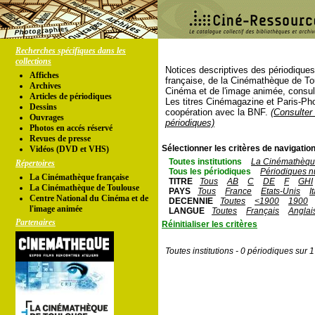
Recherches spécifiques dans les
collections
Notices descriptives des périodique
Affiches
française, de la Cinémathèque de To
Archives
Cinéma et de l'image animée, consul
Articles de périodiques
Les titres Cinémagazine et Paris-Ph
Dessins
coopération avec la BNF.
(Consulter 
Ouvrages
périodiques)
Photos en accés réservé
Revues de presse
Sélectionner les critères de navigation
Vidéos (DVD et VHS)
Toutes institutions
La Cinémathèque
Répertoires
Tous les périodiques
Périodiques n
La Cinémathèque française
TITRE
Tous
AB
C
DE
F
GHI
La Cinémathèque de Toulouse
PAYS
Tous
France
Etats-Unis
I
Centre National du Cinéma et de
DECENNIE
Toutes
<1900
1900
l'image animée
LANGUE
Toutes
Français
Anglai
Partenaires
Réinitialiser les critères
Toutes institutions - 0 périodiques sur 