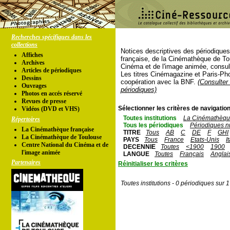
Recherches spécifiques dans les
collections
Notices descriptives des périodique
Affiches
française, de la Cinémathèque de To
Archives
Cinéma et de l'image animée, consul
Articles de périodiques
Les titres Cinémagazine et Paris-Ph
Dessins
coopération avec la BNF.
(Consulter 
Ouvrages
périodiques)
Photos en accés réservé
Revues de presse
Sélectionner les critères de navigation
Vidéos (DVD et VHS)
Toutes institutions
La Cinémathèque
Répertoires
Tous les périodiques
Périodiques n
La Cinémathèque française
TITRE
Tous
AB
C
DE
F
GHI
La Cinémathèque de Toulouse
PAYS
Tous
France
Etats-Unis
I
Centre National du Cinéma et de
DECENNIE
Toutes
<1900
1900
l'image animée
LANGUE
Toutes
Français
Anglai
Partenaires
Réinitialiser les critères
Toutes institutions - 0 périodiques sur 