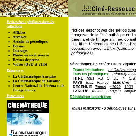
Recherches spécifiques dans les
collections
Notices descriptives des périodique
Affiches
française, de la Cinémathèque de To
Archives
Cinéma et de l'image animée, consul
Articles de périodiques
Les titres Cinémagazine et Paris-Ph
Dessins
coopération avec la BNF.
(Consulter 
Ouvrages
périodiques)
Photos en accés réservé
Revues de presse
Sélectionner les critères de navigation
Vidéos (DVD et VHS)
Toutes institutions
La Cinémathèque
Répertoires
Tous les périodiques
Périodiques n
La Cinémathèque française
TITRE
Tous
AB
C
DE
F
GHI
La Cinémathèque de Toulouse
PAYS
Tous
France
Etats-Unis
I
Centre National du Cinéma et de
DECENNIE
Toutes
<1900
1900
l'image animée
LANGUE
Toutes
Français
Anglai
Partenaires
Réinitialiser les critères
Toutes institutions - 0 périodiques sur 