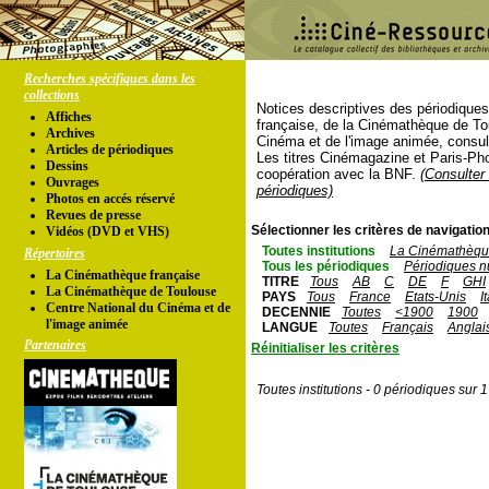
Recherches spécifiques dans les
collections
Notices descriptives des périodique
Affiches
française, de la Cinémathèque de To
Archives
Cinéma et de l'image animée, consul
Articles de périodiques
Les titres Cinémagazine et Paris-Ph
Dessins
coopération avec la BNF.
(Consulter 
Ouvrages
périodiques)
Photos en accés réservé
Revues de presse
Sélectionner les critères de navigation
Vidéos (DVD et VHS)
Toutes institutions
La Cinémathèque
Répertoires
Tous les périodiques
Périodiques n
La Cinémathèque française
TITRE
Tous
AB
C
DE
F
GHI
La Cinémathèque de Toulouse
PAYS
Tous
France
Etats-Unis
I
Centre National du Cinéma et de
DECENNIE
Toutes
<1900
1900
l'image animée
LANGUE
Toutes
Français
Anglai
Partenaires
Réinitialiser les critères
Toutes institutions - 0 périodiques sur 