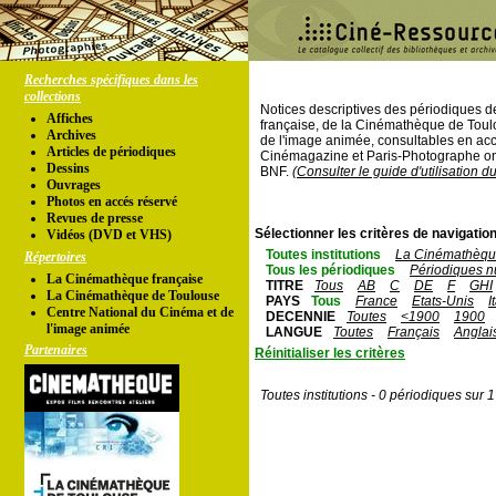
Recherches spécifiques dans les
collections
Notices descriptives des périodiques 
Affiches
française, de la Cinémathèque de Toul
Archives
de l'image animée, consultables en acc
Articles de périodiques
Cinémagazine et Paris-Photographe ont
Dessins
BNF.
(Consulter le guide d'utilisation d
Ouvrages
Photos en accés réservé
Revues de presse
Sélectionner les critères de navigation
Vidéos (DVD et VHS)
Toutes institutions
La Cinémathèque
Répertoires
Tous les périodiques
Périodiques n
La Cinémathèque française
TITRE
Tous
AB
C
DE
F
GHI
La Cinémathèque de Toulouse
PAYS
Tous
France
Etats-Unis
I
Centre National du Cinéma et de
DECENNIE
Toutes
<1900
1900
l'image animée
LANGUE
Toutes
Français
Anglai
Partenaires
Réinitialiser les critères
Toutes institutions - 0 périodiques sur 