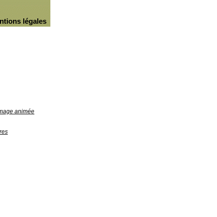
ntions légales
'image animée
res