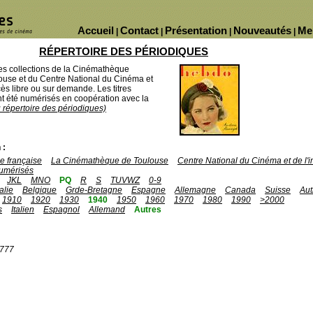
Accueil
Contact
Présentation
Nouveautés
Me
|
|
|
|
RÉPERTOIRE DES PÉRIODIQUES
des collections de la Cinémathèque
ouse et du Centre National du Cinéma et
ès libre ou sur demande. Les titres
 été numérisés en coopération avec la
u répertoire des périodiques)
 :
 française
La Cinémathèque de Toulouse
Centre National du Cinéma et de l
umérisés
JKL
MNO
PQ
R
S
TUVWZ
0-9
talie
Belgique
Grde-Bretagne
Espagne
Allemagne
Canada
Suisse
Aut
1910
1920
1930
1940
1950
1960
1970
1980
1990
>2000
s
Italien
Espagnol
Allemand
Autres
1777