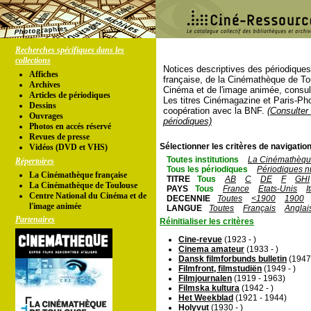
Recherches spécifiques dans les
collections
Notices descriptives des périodique
Affiches
française, de la Cinémathèque de To
Archives
Cinéma et de l'image animée, consul
Articles de périodiques
Les titres Cinémagazine et Paris-Ph
Dessins
coopération avec la BNF.
(Consulter 
Ouvrages
périodiques)
Photos en accés réservé
Revues de presse
Sélectionner les critères de navigation
Vidéos (DVD et VHS)
Toutes institutions
La Cinémathèque
Répertoires
Tous les périodiques
Périodiques n
La Cinémathèque française
TITRE
Tous
AB
C
DE
F
GHI
La Cinémathèque de Toulouse
PAYS
Tous
France
Etats-Unis
I
Centre National du Cinéma et de
DECENNIE
Toutes
<1900
1900
l'image animée
LANGUE
Toutes
Français
Anglai
Partenaires
Réinitialiser les critères
Cine-revue
(1923 - )
Cinema amateur
(1933 - )
Dansk filmforbunds bulletin
(1947 
Filmfront, filmstudiën
(1949 - )
Filmjournalen
(1919 - 1963)
Filmska kultura
(1942 - )
Het Weekblad
(1921 - 1944)
Holyvut
(1930 - )