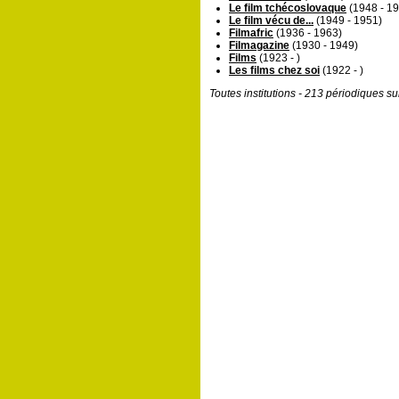
Le film tchécoslovaque
(1948 - 1
Le film vécu de...
(1949 - 1951)
Filmafric
(1936 - 1963)
Filmagazine
(1930 - 1949)
Films
(1923 - )
Les films chez soi
(1922 - )
Toutes institutions - 213 périodiques s