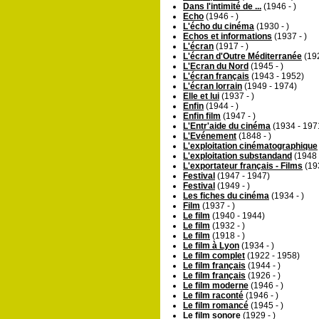
Dans l'intimité de ...
(1946 - )
Echo
(1946 - )
L'écho du cinéma
(1930 - )
Echos et informations
(1937 - )
L'écran
(1917 - )
L'écran d'Outre Méditerranée
(192
L'Ecran du Nord
(1945 - )
L'écran français
(1943 - 1952)
L'écran lorrain
(1949 - 1974)
Elle et lui
(1937 - )
Enfin
(1944 - )
Enfin film
(1947 - )
L'Entr'aide du cinéma
(1934 - 197
L'Evénement
(1848 - )
L'exploitation cinématographique
L'exploitation substandand
(1948 
L'exportateur français - Films
(19
Festival
(1947 - 1947)
Festival
(1949 - )
Les fiches du cinéma
(1934 - )
Film
(1937 - )
Le film
(1940 - 1944)
Le film
(1932 - )
Le film
(1918 - )
Le film à Lyon
(1934 - )
Le film complet
(1922 - 1958)
Le film français
(1944 - )
Le film français
(1926 - )
Le film moderne
(1946 - )
Le film raconté
(1946 - )
Le film romancé
(1945 - )
Le film sonore
(1929 - )