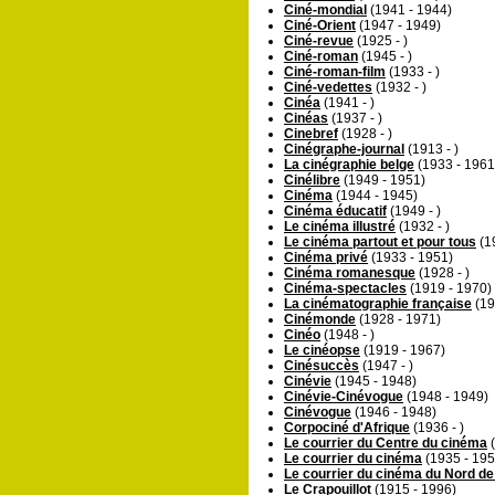
Ciné-mondial
(1941 - 1944)
Ciné-Orient
(1947 - 1949)
Ciné-revue
(1925 - )
Ciné-roman
(1945 - )
Ciné-roman-film
(1933 - )
Ciné-vedettes
(1932 - )
Cinéa
(1941 - )
Cinéas
(1937 - )
Cinebref
(1928 - )
Cinégraphe-journal
(1913 - )
La cinégraphie belge
(1933 - 1961
Cinélibre
(1949 - 1951)
Cinéma
(1944 - 1945)
Cinéma éducatif
(1949 - )
Le cinéma illustré
(1932 - )
Le cinéma partout et pour tous
(1
Cinéma privé
(1933 - 1951)
Cinéma romanesque
(1928 - )
Cinéma-spectacles
(1919 - 1970)
La cinématographie française
(19
Cinémonde
(1928 - 1971)
Cinéo
(1948 - )
Le cinéopse
(1919 - 1967)
Cinésuccès
(1947 - )
Cinévie
(1945 - 1948)
Cinévie-Cinévogue
(1948 - 1949)
Cinévogue
(1946 - 1948)
Corpociné d'Afrique
(1936 - )
Le courrier du Centre du cinéma
(
Le courrier du cinéma
(1935 - 195
Le courrier du cinéma du Nord de
Le Crapouillot
(1915 - 1996)