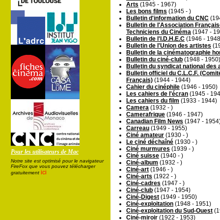
Arts
(1945 - 1967)
Les bons films
(1945 - )
Bulletin d'information du CNC
(19
Bulletin de l'Association Françai
Techniciens du Cinéma
(1947 - 1
Bulletin de l'I.D.H.E.C
(1946 - 1948
Bulletin de l'Union des artistes
(19
Bulletin de la cinématographie h
Bulletin du ciné-club
(1948 - 1950
Bulletin du syndicat national des
Bulletin officiel du C.L.C.F. (Com
Français)
(1944 - 1944)
Cahier du cinéphile
(1946 - 1950)
Les cahiers de l'écran
(1945 - 19
Les cahiers du film
(1933 - 1944)
Camera
(1932 - )
Camerafrique
(1946 - 1947)
Canadian Film News
(1947 - 1954
Carreau
(1949 - 1955)
Ciné amateur
(1930 - )
Le ciné déchaîné
(1930 - )
Ciné murmures
(1939 - )
Pour les utilisateurs de Mac
Ciné suisse
(1940 - )
Notre site est optimisé pour le navigateur
Ciné-album
(1932 - )
FireFox que vous pouvez télécharger
Ciné-art
(1946 - )
ici
gratuitement
Ciné-arts
(1922 - )
Ciné-cadres
(1947 - )
Ciné-club
(1947 - 1954)
Ciné-Digest
(1949 - 1950)
Ciné-exploitation
(1948 - 1951)
Ciné-exploitation du Sud-Ouest
(1
Ciné-miroir
(1922 - 1953)