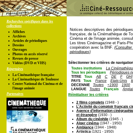
Recherches spécifiques dans les
collections
Notices descriptives des périodique
Affiches
française, de la Cinémathèque de To
Archives
Cinéma et de l'image animée, consul
Articles de périodiques
Les titres Cinémagazine et Paris-Ph
Dessins
coopération avec la BNF.
(Consulter 
Ouvrages
périodiques)
Photos en accés réservé
Revues de presse
Sélectionner les critères de navigation
Vidéos (DVD et VHS)
Toutes institutions
La Cinémathèque
Répertoires
Tous les périodiques
Périodiques n
La Cinémathèque française
TITRE
Tous
AB
C
DE
F
GHI
La Cinémathèque de Toulouse
PAYS
Tous
France
Etats-Unis
I
Centre National du Cinéma et de
DECENNIE
Toutes
<1900
1900
l'image animée
LANGUE
Toutes
Français
Angla
Partenaires
Réinitialiser les critères
2 films complets
(1948 - )
L'Activité du comptoir français 
Agence d'information cinégraphiq
et étrangère
(1930 - )
Album du cinéphile
(1945 - )
Alger cinéma
(1947 - 1950)
Ambiance
(1944 - 1948)
Artistica
(1921 - 1950)