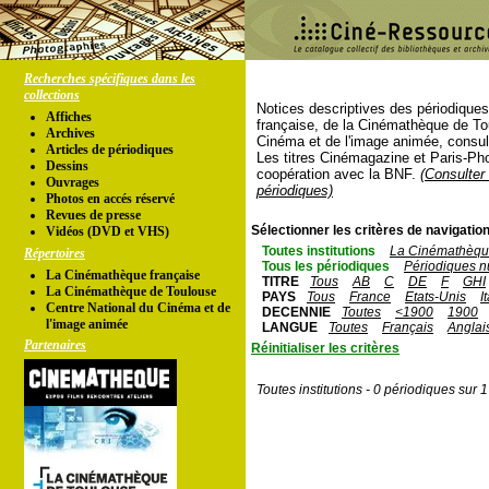
Recherches spécifiques dans les
collections
Notices descriptives des périodique
Affiches
française, de la Cinémathèque de To
Archives
Cinéma et de l'image animée, consul
Articles de périodiques
Les titres Cinémagazine et Paris-Ph
Dessins
coopération avec la BNF.
(Consulter 
Ouvrages
périodiques)
Photos en accés réservé
Revues de presse
Sélectionner les critères de navigation
Vidéos (DVD et VHS)
Toutes institutions
La Cinémathèque
Répertoires
Tous les périodiques
Périodiques n
La Cinémathèque française
TITRE
Tous
AB
C
DE
F
GHI
La Cinémathèque de Toulouse
PAYS
Tous
France
Etats-Unis
I
Centre National du Cinéma et de
DECENNIE
Toutes
<1900
1900
l'image animée
LANGUE
Toutes
Français
Anglai
Partenaires
Réinitialiser les critères
Toutes institutions - 0 périodiques sur 