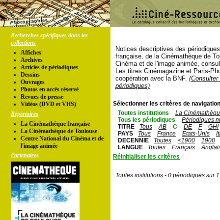
Recherches spécifiques dans les
collections
Notices descriptives des périodique
Affiches
française, de la Cinémathèque de To
Archives
Cinéma et de l'image animée, consul
Articles de périodiques
Les titres Cinémagazine et Paris-Ph
Dessins
coopération avec la BNF.
(Consulter 
Ouvrages
périodiques)
Photos en accés réservé
Revues de presse
Sélectionner les critères de navigation
Vidéos (DVD et VHS)
Toutes institutions
La Cinémathèque
Répertoires
Tous les périodiques
Périodiques n
La Cinémathèque française
TITRE
Tous
AB
C
DE
F
GHI
La Cinémathèque de Toulouse
PAYS
Tous
France
Etats-Unis
I
Centre National du Cinéma et de
DECENNIE
Toutes
<1900
1900
l'image animée
LANGUE
Toutes
Français
Anglai
Partenaires
Réinitialiser les critères
Toutes institutions - 0 périodiques sur 