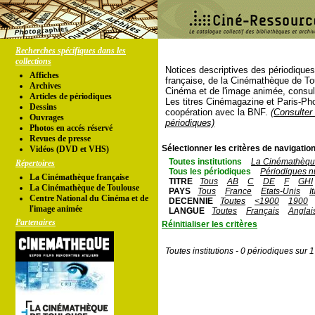
Recherches spécifiques dans les
collections
Notices descriptives des périodique
Affiches
française, de la Cinémathèque de To
Archives
Cinéma et de l'image animée, consul
Articles de périodiques
Les titres Cinémagazine et Paris-Ph
Dessins
coopération avec la BNF.
(Consulter 
Ouvrages
périodiques)
Photos en accés réservé
Revues de presse
Sélectionner les critères de navigation
Vidéos (DVD et VHS)
Toutes institutions
La Cinémathèque
Répertoires
Tous les périodiques
Périodiques n
La Cinémathèque française
TITRE
Tous
AB
C
DE
F
GHI
La Cinémathèque de Toulouse
PAYS
Tous
France
Etats-Unis
I
Centre National du Cinéma et de
DECENNIE
Toutes
<1900
1900
l'image animée
LANGUE
Toutes
Français
Anglai
Partenaires
Réinitialiser les critères
Toutes institutions - 0 périodiques sur 