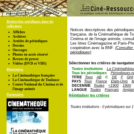
Recherches spécifiques dans les
collections
Notices descriptives des périodique
Affiches
française, de la Cinémathèque de To
Archives
Cinéma et de l'image animée, consul
Articles de périodiques
Les titres Cinémagazine et Paris-Ph
Dessins
coopération avec la BNF.
(Consulter 
Ouvrages
périodiques)
Photos en accés réservé
Revues de presse
Sélectionner les critères de navigation
Vidéos (DVD et VHS)
Toutes institutions
La Cinémathèque
Répertoires
Tous les périodiques
Périodiques n
La Cinémathèque française
TITRE
Tous
AB
C
DE
F
GHI
La Cinémathèque de Toulouse
PAYS
Tous
France
Etats-Unis
I
Centre National du Cinéma et de
DECENNIE
Toutes
<1900
1900
l'image animée
LANGUE
Toutes
Français
Anglai
Partenaires
Réinitialiser les critères
Toutes institutions - 0 périodiques sur 