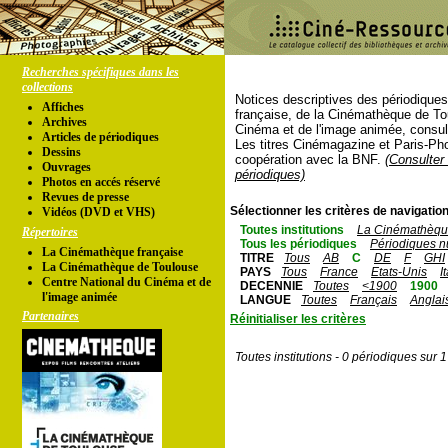
Recherches spécifiques dans les
collections
Notices descriptives des périodique
Affiches
française, de la Cinémathèque de To
Archives
Cinéma et de l'image animée, consul
Articles de périodiques
Les titres Cinémagazine et Paris-Ph
Dessins
coopération avec la BNF.
(Consulter 
Ouvrages
périodiques)
Photos en accés réservé
Revues de presse
Sélectionner les critères de navigation
Vidéos (DVD et VHS)
Toutes institutions
La Cinémathèque
Répertoires
Tous les périodiques
Périodiques n
La Cinémathèque française
TITRE
Tous
AB
C
DE
F
GHI
La Cinémathèque de Toulouse
PAYS
Tous
France
Etats-Unis
I
Centre National du Cinéma et de
DECENNIE
Toutes
<1900
1900
l'image animée
LANGUE
Toutes
Français
Anglai
Partenaires
Réinitialiser les critères
Toutes institutions - 0 périodiques sur 