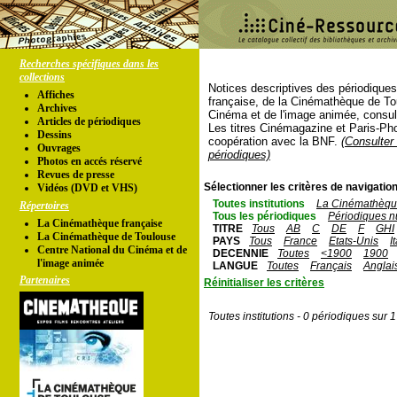
Recherches spécifiques dans les
collections
Notices descriptives des périodique
Affiches
française, de la Cinémathèque de To
Archives
Cinéma et de l'image animée, consul
Articles de périodiques
Les titres Cinémagazine et Paris-Ph
Dessins
coopération avec la BNF.
(Consulter 
Ouvrages
périodiques)
Photos en accés réservé
Revues de presse
Sélectionner les critères de navigation
Vidéos (DVD et VHS)
Toutes institutions
La Cinémathèque
Répertoires
Tous les périodiques
Périodiques n
La Cinémathèque française
TITRE
Tous
AB
C
DE
F
GHI
La Cinémathèque de Toulouse
PAYS
Tous
France
Etats-Unis
I
Centre National du Cinéma et de
DECENNIE
Toutes
<1900
1900
l'image animée
LANGUE
Toutes
Français
Anglai
Partenaires
Réinitialiser les critères
Toutes institutions - 0 périodiques sur 