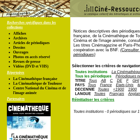
Recherches spécifiques dans les
collections
Notices descriptives des périodique
Affiches
française, de la Cinémathèque de To
Archives
Cinéma et de l'image animée, consul
Articles de périodiques
Les titres Cinémagazine et Paris-Ph
Dessins
coopération avec la BNF.
(Consulter 
Ouvrages
périodiques)
Photos en accés réservé
Revues de presse
Sélectionner les critères de navigation
Vidéos (DVD et VHS)
Toutes institutions
La Cinémathèque
Répertoires
Tous les périodiques
Périodiques n
La Cinémathèque française
TITRE
Tous
AB
C
DE
F
GHI
La Cinémathèque de Toulouse
PAYS
Tous
France
Etats-Unis
I
Centre National du Cinéma et de
DECENNIE
Toutes
<1900
1900
l'image animée
LANGUE
Toutes
Français
Anglai
Partenaires
Réinitialiser les critères
Toutes institutions - 0 périodiques sur 