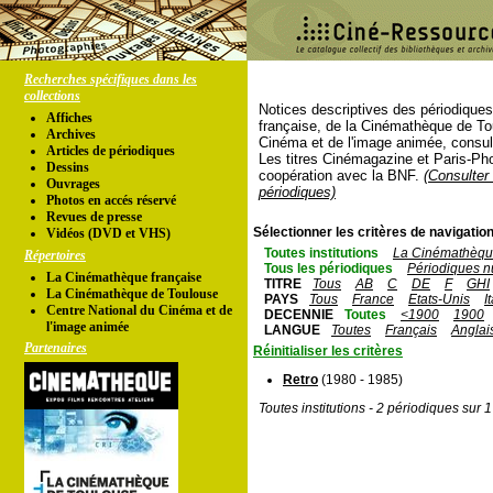
Recherches spécifiques dans les
collections
Notices descriptives des périodique
Affiches
française, de la Cinémathèque de To
Archives
Cinéma et de l'image animée, consul
Articles de périodiques
Les titres Cinémagazine et Paris-Ph
Dessins
coopération avec la BNF.
(Consulter 
Ouvrages
périodiques)
Photos en accés réservé
Revues de presse
Sélectionner les critères de navigation
Vidéos (DVD et VHS)
Toutes institutions
La Cinémathèque
Répertoires
Tous les périodiques
Périodiques n
La Cinémathèque française
TITRE
Tous
AB
C
DE
F
GHI
La Cinémathèque de Toulouse
PAYS
Tous
France
Etats-Unis
I
Centre National du Cinéma et de
DECENNIE
Toutes
<1900
1900
l'image animée
LANGUE
Toutes
Français
Anglai
Partenaires
Réinitialiser les critères
Retro
(1980 - 1985)
Toutes institutions - 2 périodiques sur 