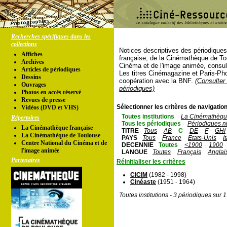
Recherches spécifiques dans les
collections
Notices descriptives des périodique
Affiches
française, de la Cinémathèque de To
Archives
Cinéma et de l'image animée, consul
Articles de périodiques
Les titres Cinémagazine et Paris-Ph
Dessins
coopération avec la BNF.
(Consulter 
Ouvrages
périodiques)
Photos en accés réservé
Revues de presse
Sélectionner les critères de navigation
Vidéos (DVD et VHS)
Toutes institutions
La Cinémathèque
Répertoires
Tous les périodiques
Périodiques n
La Cinémathèque française
TITRE
Tous
AB
C
DE
F
GHI
La Cinémathèque de Toulouse
PAYS
Tous
France
Etats-Unis
I
Centre National du Cinéma et de
DECENNIE
Toutes
<1900
1900
l'image animée
LANGUE
Toutes
Français
Anglai
Partenaires
Réinitialiser les critères
CICIM
(1982 - 1998)
Cinéaste
(1951 - 1964)
Toutes institutions - 3 périodiques sur 