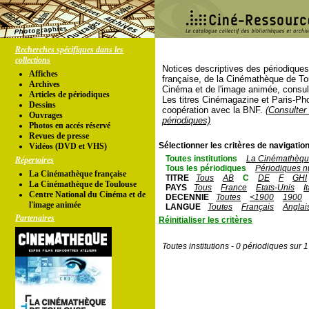
Recherches spécifiques dans les
collections
Notices descriptives des périodique
Affiches
française, de la Cinémathèque de To
Archives
Cinéma et de l'image animée, consul
Articles de périodiques
Les titres Cinémagazine et Paris-Ph
Dessins
coopération avec la BNF.
(Consulter 
Ouvrages
périodiques)
Photos en accés réservé
Revues de presse
Sélectionner les critères de navigation
Vidéos (DVD et VHS)
Toutes institutions
La Cinémathèque
Répertoires
Tous les périodiques
Périodiques n
La Cinémathèque française
TITRE
Tous
AB
C
DE
F
GHI
La Cinémathèque de Toulouse
PAYS
Tous
France
Etats-Unis
I
Centre National du Cinéma et de
DECENNIE
Toutes
<1900
1900
l'image animée
LANGUE
Toutes
Français
Anglai
Partenaires
Réinitialiser les critères
Toutes institutions - 0 périodiques sur 