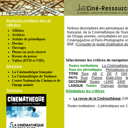
Recherches spécifiques dans les
collections
Notices descriptives des périodiques 
Affiches
française, de la Cinémathèque de Toul
Archives
de l'image animée, consultables en acc
Articles de périodiques
Cinémagazine et Paris-Photographe ont
Dessins
BNF.
(Consulter le guide d'utilisation d
Ouvrages
Photos en accés réservé
Revues de presse
Sélectionner les critères de navigation
Vidéos (DVD et VHS)
Toutes institutions
La Cinémathèque
Répertoires
Tous les périodiques
Périodiques n
La Cinémathèque française
TITRE
Tous
AB
C
DE
F
GHI
La Cinémathèque de Toulouse
PAYS
Tous
France
Etats-Unis
I
Centre National du Cinéma et de
DECENNIE
Toutes
<1900
1900
l'image animée
LANGUE
Toutes
Français
Anglai
Partenaires
Réinitialiser les critères
La revue de la Cinémathèque
(198
Toutes institutions - 1 périodiques sur 