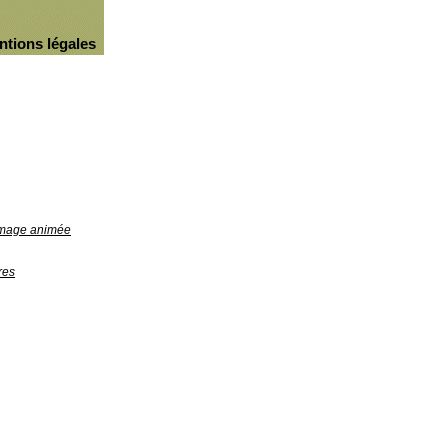
ntions légales
'image animée
res