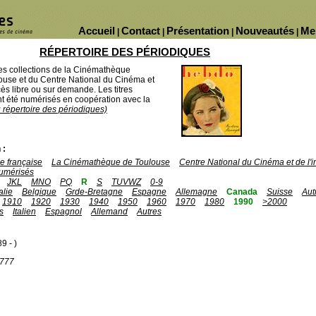
Accueil
Contact
Présentation
Nouveautés
Me
|
|
|
|
RÉPERTOIRE DES PÉRIODIQUES
des collections de la Cinémathèque
ouse et du Centre National du Cinéma et
ès libre ou sur demande. Les titres
 été numérisés en coopération avec la
u répertoire des périodiques)
 :
 française
La Cinémathèque de Toulouse
Centre National du Cinéma et de l
umérisés
JKL
MNO
PQ
R
S
TUVWZ
0-9
talie
Belgique
Grde-Bretagne
Espagne
Allemagne
Canada
Suisse
Aut
1910
1920
1930
1940
1950
1960
1970
1980
1990
>2000
s
Italien
Espagnol
Allemand
Autres
9 - )
1777