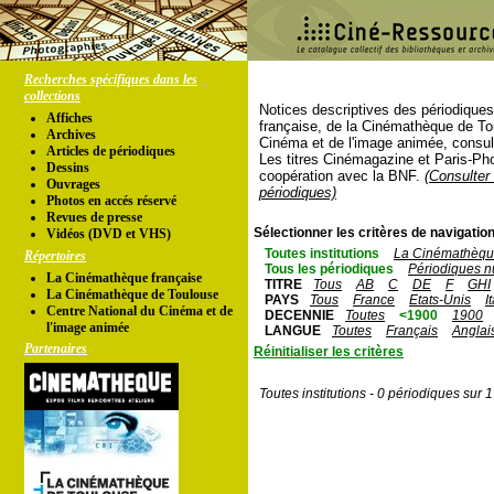
Recherches spécifiques dans les
collections
Notices descriptives des périodique
Affiches
française, de la Cinémathèque de To
Archives
Cinéma et de l'image animée, consul
Articles de périodiques
Les titres Cinémagazine et Paris-Ph
Dessins
coopération avec la BNF.
(Consulter 
Ouvrages
périodiques)
Photos en accés réservé
Revues de presse
Sélectionner les critères de navigation
Vidéos (DVD et VHS)
Toutes institutions
La Cinémathèque
Répertoires
Tous les périodiques
Périodiques n
La Cinémathèque française
TITRE
Tous
AB
C
DE
F
GHI
La Cinémathèque de Toulouse
PAYS
Tous
France
Etats-Unis
I
Centre National du Cinéma et de
DECENNIE
Toutes
<1900
1900
l'image animée
LANGUE
Toutes
Français
Anglai
Partenaires
Réinitialiser les critères
Toutes institutions - 0 périodiques sur 