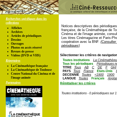
Recherches spécifiques dans les
collections
Notices descriptives des périodique
Affiches
française, de la Cinémathèque de To
Archives
Cinéma et de l'image animée, consul
Articles de périodiques
Les titres Cinémagazine et Paris-Ph
Dessins
coopération avec la BNF.
(Consulter 
Ouvrages
périodiques)
Photos en accés réservé
Revues de presse
Sélectionner les critères de navigation
Vidéos (DVD et VHS)
Toutes institutions
La Cinémathèque
Répertoires
Tous les périodiques
Périodiques n
La Cinémathèque française
TITRE
Tous
AB
C
DE
F
GHI
La Cinémathèque de Toulouse
PAYS
Tous
France
Etats-Unis
Centre National du Cinéma et de
DECENNIE
Toutes
<1900
1900
l'image animée
LANGUE
Toutes
Français
Angla
Partenaires
Réinitialiser les critères
Toutes institutions - 0 périodiques sur 