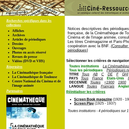
Recherches spécifiques dans les
collections
Notices descriptives des périodique
Affiches
française, de la Cinémathèque de To
Archives
Cinéma et de l'image animée, consul
Articles de périodiques
Les titres Cinémagazine et Paris-Ph
Dessins
coopération avec la BNF.
(Consulter 
Ouvrages
périodiques)
Photos en accés réservé
Revues de presse
Sélectionner les critères de navigation
Vidéos (DVD et VHS)
Toutes institutions
La Cinémathèque
Répertoires
Tous les périodiques
Périodiques n
La Cinémathèque française
TITRE
Tous
AB
C
DE
F
GHI
La Cinémathèque de Toulouse
PAYS
Tous
France
Etats-Unis
Centre National du Cinéma et de
DECENNIE
Toutes
<1900
1900
l'image animée
LANGUE
Toutes
Français
Anglai
Partenaires
Réinitialiser les critères
Screen Book magazine
(1920 - 1
Screen Play
(1925 - 1937)
Toutes institutions - 4 périodiques sur 