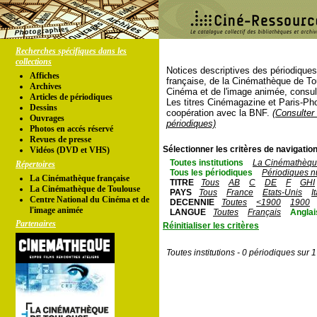
Recherches spécifiques dans les
collections
Notices descriptives des périodique
Affiches
française, de la Cinémathèque de To
Archives
Cinéma et de l'image animée, consul
Articles de périodiques
Les titres Cinémagazine et Paris-Ph
Dessins
coopération avec la BNF.
(Consulter 
Ouvrages
périodiques)
Photos en accés réservé
Revues de presse
Sélectionner les critères de navigation
Vidéos (DVD et VHS)
Toutes institutions
La Cinémathèque
Répertoires
Tous les périodiques
Périodiques n
La Cinémathèque française
TITRE
Tous
AB
C
DE
F
GHI
La Cinémathèque de Toulouse
PAYS
Tous
France
Etats-Unis
I
Centre National du Cinéma et de
DECENNIE
Toutes
<1900
1900
l'image animée
LANGUE
Toutes
Français
Anglai
Partenaires
Réinitialiser les critères
Toutes institutions - 0 périodiques sur 