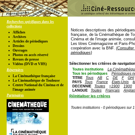
Recherches spécifiques dans les
collections
Notices descriptives des périodique
Affiches
française, de la Cinémathèque de To
Archives
Cinéma et de l'image animée, consul
Articles de périodiques
Les titres Cinémagazine et Paris-Ph
Dessins
coopération avec la BNF.
(Consulter 
Ouvrages
périodiques)
Photos en accés réservé
Revues de presse
Sélectionner les critères de navigation
Vidéos (DVD et VHS)
Toutes institutions
La Cinémathèque
Répertoires
Tous les périodiques
Périodiques n
La Cinémathèque française
TITRE
Tous
AB
C
DE
F
GHI
La Cinémathèque de Toulouse
PAYS
Tous
France
Etats-Unis
I
Centre National du Cinéma et de
DECENNIE
Toutes
<1900
1900
l'image animée
LANGUE
Toutes
Français
Anglai
Partenaires
Réinitialiser les critères
Toutes institutions - 0 périodiques sur 