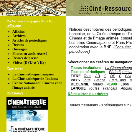
Recherches spécifiques dans les
collections
Notices descriptives des périodique
Affiches
française, de la Cinémathèque de To
Archives
Cinéma et de l'image animée, consul
Articles de périodiques
Les titres Cinémagazine et Paris-Ph
Dessins
coopération avec la BNF.
(Consulter 
Ouvrages
périodiques)
Photos en accés réservé
Revues de presse
Sélectionner les critères de navigation
Vidéos (DVD et VHS)
Toutes institutions
La Cinémathèque
Répertoires
Tous les périodiques
Périodiques n
La Cinémathèque française
TITRE
Tous
AB
C
DE
F
GHI
La Cinémathèque de Toulouse
PAYS
Tous
France
Etats-Unis
I
Centre National du Cinéma et de
DECENNIE
Toutes
<1900
1900
l'image animée
LANGUE
Toutes
Français
Anglai
Partenaires
Réinitialiser les critères
Toutes institutions - 0 périodiques sur 