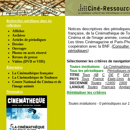
Recherches spécifiques dans les
collections
Notices descriptives des périodique
Affiches
française, de la Cinémathèque de To
Archives
Cinéma et de l'image animée, consul
Articles de périodiques
Les titres Cinémagazine et Paris-Ph
Dessins
coopération avec la BNF.
(Consulter 
Ouvrages
périodiques)
Photos en accés réservé
Revues de presse
Sélectionner les critères de navigation
Vidéos (DVD et VHS)
Toutes institutions
La Cinémathèque
Répertoires
Tous les périodiques
Périodiques n
La Cinémathèque française
TITRE
Tous
AB
C
DE
F
GHI
La Cinémathèque de Toulouse
PAYS
Tous
France
Etats-Unis
I
Centre National du Cinéma et de
DECENNIE
Toutes
<1900
1900
l'image animée
LANGUE
Toutes
Français
Anglai
Partenaires
Réinitialiser les critères
Toutes institutions - 0 périodiques sur 